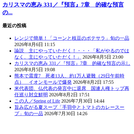
カリスマの恵み 331／『預言』7章 的確な預言
の...
最近の投稿
レンジで簡単！「コーンと枝豆のポテサラ」旬の一品
2026年8月6日 11:15
論説 主にやっていただく！・・・「私がやるのでは
なく、主にやっていただく！」
2026年8月5日 23:00
カリスマの恵み 331／『預言』7章 的確な預言の示し
2026年8月5日 19:08
熊本で震度7 死者13人、約1万人避難（29日午前時
点） イオンモールで爆発
2026年8月2日 17:55
米代表団、仏代表の発言中に退席 国連人権トップ再
任巡り対立鮮明
2026年8月2日 17:51
この人／Spring of Life
2026年7月30日 14:44
旨み広がる夏スープ「手羽中とトマトのカレースー
プ」旬の一品
2026年7月30日 14:26