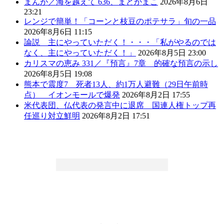
まんが／海を越えて 636、まどかまこ
2026年8月6日
23:21
レンジで簡単！「コーンと枝豆のポテサラ」旬の一品
2026年8月6日 11:15
論説 主にやっていただく！・・・「私がやるのでは
なく、主にやっていただく！」
2026年8月5日 23:00
カリスマの恵み 331／『預言』7章 的確な預言の示し
2026年8月5日 19:08
熊本で震度7 死者13人、約1万人避難（29日午前時
点） イオンモールで爆発
2026年8月2日 17:55
米代表団、仏代表の発言中に退席 国連人権トップ再
任巡り対立鮮明
2026年8月2日 17:51