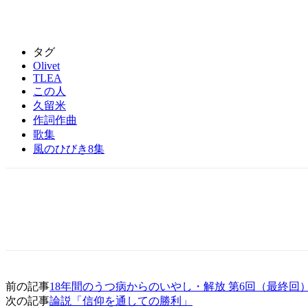
タグ
Olivet
TLEA
この人
久留米
作詞作曲
歌集
風のひびき8集
前の記事
18年間のうつ病からのいやし・解放 第6回（最終回
次の記事
論説「信仰を通しての勝利」