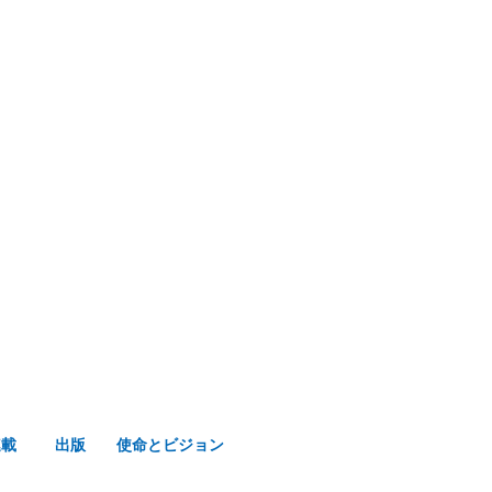
み声ショップ
連載
出版
使命とビジョン
連載
出版
使命とビジョン