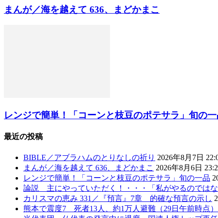
まんが／海を越えて 636、まどかまこ
レンジで簡単！「コーンと枝豆のポテサラ」旬の一
最近の投稿
BIBLE／アブラハムのとりなしの祈り
2026年8月7日 22:
まんが／海を越えて 636、まどかまこ
2026年8月6日 23:2
レンジで簡単！「コーンと枝豆のポテサラ」旬の一品
2
論説 主にやっていただく！・・・「私がやるのではな
カリスマの恵み 331／『預言』7章 的確な預言の示し
熊本で震度7 死者13人、約1万人避難（29日午前時点