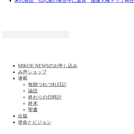
米代表団、仏代表の発言中に退席 国連人権トップ再任
MIKOE NEWSのお申し込み
み声ショップ
連載
牧師つれづれ日記
論説
終わりの日時計
終末
聖書
出版
使命とビジョン