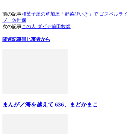
前の記事
和菓子屋の草加屋「野菜びいき」で ゴスペルライ
ブ、佐世保
次の記事
この人 ダビデ前田牧師
関連記事
同じ著者から
まんが／海を越えて 636、まどかまこ