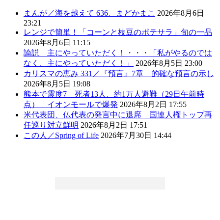
まんが／海を越えて 636、まどかまこ
2026年8月6日
23:21
レンジで簡単！「コーンと枝豆のポテサラ」旬の一品
2026年8月6日 11:15
論説 主にやっていただく！・・・「私がやるのでは
なく、主にやっていただく！」
2026年8月5日 23:00
カリスマの恵み 331／『預言』7章 的確な預言の示し
2026年8月5日 19:08
熊本で震度7 死者13人、約1万人避難（29日午前時
点） イオンモールで爆発
2026年8月2日 17:55
米代表団、仏代表の発言中に退席 国連人権トップ再
任巡り対立鮮明
2026年8月2日 17:51
この人／Spring of Life
2026年7月30日 14:44