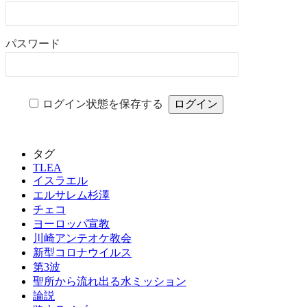
パスワード
ログイン状態を保存する
タグ
TLEA
イスラエル
エルサレム杉澤
チェコ
ヨーロッパ宣教
川崎アンテオケ教会
新型コロナウイルス
第3波
聖所から流れ出る水ミッション
論説