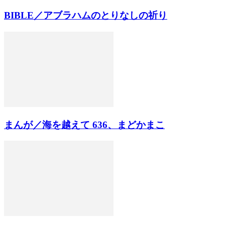
BIBLE／アブラハムのとりなしの祈り
まんが／海を越えて 636、まどかまこ