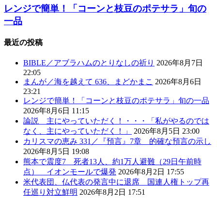
レンジで簡単！「コーンと枝豆のポテサラ」旬の
一品
最近の投稿
BIBLE／アブラハムのとりなしの祈り
2026年8月7日
22:05
まんが／海を越えて 636、まどかまこ
2026年8月6日
23:21
レンジで簡単！「コーンと枝豆のポテサラ」旬の一品
2026年8月6日 11:15
論説 主にやっていただく！・・・「私がやるのでは
なく、主にやっていただく！」
2026年8月5日 23:00
カリスマの恵み 331／『預言』7章 的確な預言の示し
2026年8月5日 19:08
熊本で震度7 死者13人、約1万人避難（29日午前時
点） イオンモールで爆発
2026年8月2日 17:55
米代表団、仏代表の発言中に退席 国連人権トップ再
任巡り対立鮮明
2026年8月2日 17:51