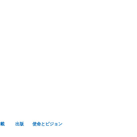
み声ショップ
連載
出版
使命とビジョン
連載
出版
使命とビジョン