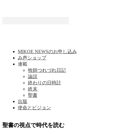
MIKOE NEWSのお申し込み
み声ショップ
連載
牧師つれづれ日記
論説
終わりの日時計
終末
聖書
出版
使命とビジョン
聖書の視点で時代を読む