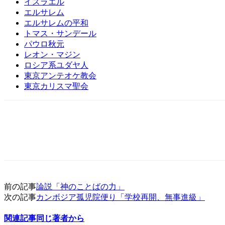
イスラエル
エルサレム
エルサレムの平和
トマス・サンデール
パウロ秋元
レオン・マジン
ロシア系ユダヤ人
東京アンテオケ教会
東京カリスマ聖会
前の記事
論説「神のことばの力」
次の記事
カンボジア孤児院便り「学校再開、無事進級」
関連記事
同じ著者から