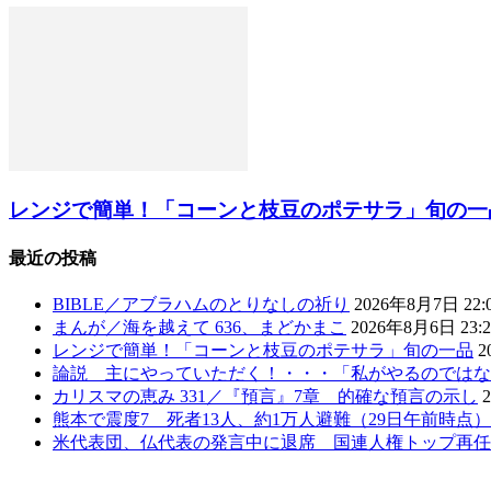
レンジで簡単！「コーンと枝豆のポテサラ」旬の一
最近の投稿
BIBLE／アブラハムのとりなしの祈り
2026年8月7日 22:
まんが／海を越えて 636、まどかまこ
2026年8月6日 23:2
レンジで簡単！「コーンと枝豆のポテサラ」旬の一品
2
論説 主にやっていただく！・・・「私がやるのではな
カリスマの恵み 331／『預言』7章 的確な預言の示し
熊本で震度7 死者13人、約1万人避難（29日午前時点
米代表団、仏代表の発言中に退席 国連人権トップ再任