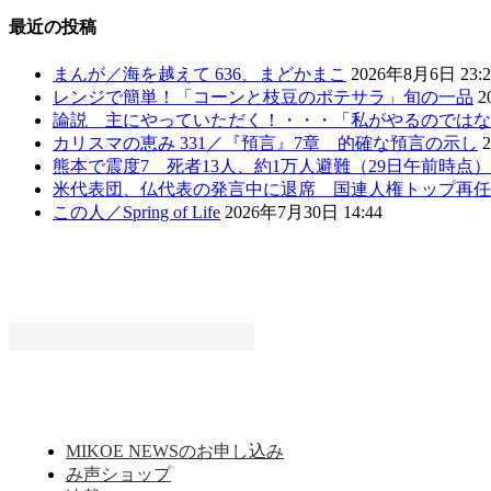
最近の投稿
まんが／海を越えて 636、まどかまこ
2026年8月6日 23:2
レンジで簡単！「コーンと枝豆のポテサラ」旬の一品
2
論説 主にやっていただく！・・・「私がやるのではな
カリスマの恵み 331／『預言』7章 的確な預言の示し
熊本で震度7 死者13人、約1万人避難（29日午前時点
米代表団、仏代表の発言中に退席 国連人権トップ再任
この人／Spring of Life
2026年7月30日 14:44
MIKOE NEWSのお申し込み
み声ショップ