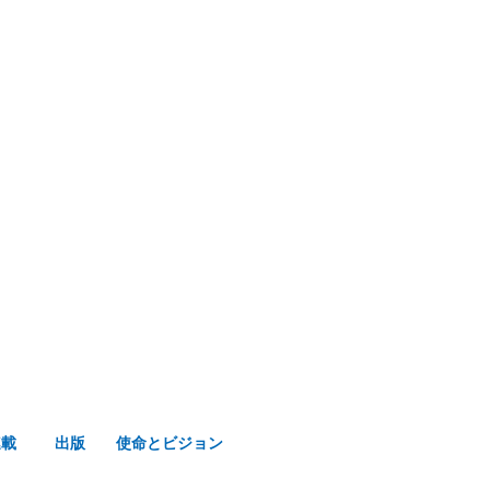
み声ショップ
連載
出版
使命とビジョン
連載
出版
使命とビジョン