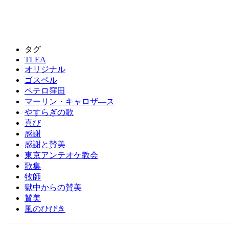
タグ
TLEA
オリジナル
ゴスペル
ペテロ窪田
マーリン・キャロザ―ス
やすらぎの歌
喜び
感謝
感謝と賛美
東京アンテオケ教会
歌集
牧師
獄中からの賛美
賛美
風のひびき