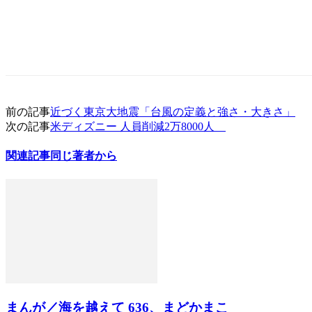
前の記事
近づく東京大地震「台風の定義と強さ・大きさ」
次の記事
米ディズニー 人員削減2万8000人
関連記事
同じ著者から
まんが／海を越えて 636、まどかまこ