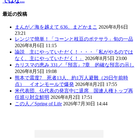
ではな...
最近の投稿
まんが／海を越えて 636、まどかまこ
2026年8月6日
23:21
レンジで簡単！「コーンと枝豆のポテサラ」旬の一品
2026年8月6日 11:15
論説 主にやっていただく！・・・「私がやるのでは
なく、主にやっていただく！」
2026年8月5日 23:00
カリスマの恵み 331／『預言』7章 的確な預言の示し
2026年8月5日 19:08
熊本で震度7 死者13人、約1万人避難（29日午前時
点） イオンモールで爆発
2026年8月2日 17:55
米代表団、仏代表の発言中に退席 国連人権トップ再
任巡り対立鮮明
2026年8月2日 17:51
この人／Spring of Life
2026年7月30日 14:44