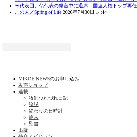
米代表団、仏代表の発言中に退席 国連人権トップ再任
この人／Spring of Life
2026年7月30日 14:44
MIKOE NEWSのお申し込み
み声ショップ
連載
牧師つれづれ日記
論説
終わりの日時計
終末
聖書
出版
使命とビジョン