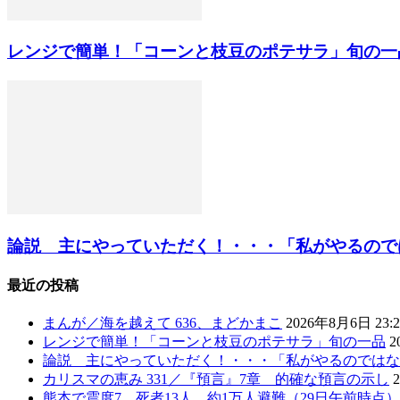
レンジで簡単！「コーンと枝豆のポテサラ」旬の一
論説 主にやっていただく！・・・「私がやるのではな
最近の投稿
まんが／海を越えて 636、まどかまこ
2026年8月6日 23:2
レンジで簡単！「コーンと枝豆のポテサラ」旬の一品
2
論説 主にやっていただく！・・・「私がやるのではな
カリスマの恵み 331／『預言』7章 的確な預言の示し
熊本で震度7 死者13人、約1万人避難（29日午前時点