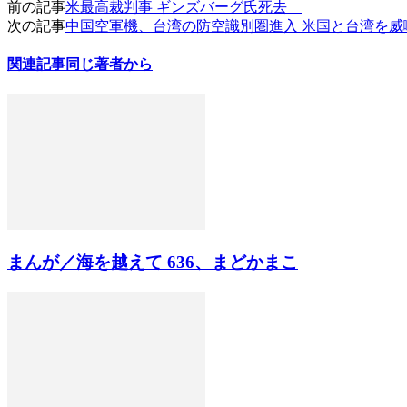
前の記事
米最高裁判事 ギンズバーグ氏死去
次の記事
中国空軍機、台湾の防空識別圏進入 米国と台湾を威
関連記事
同じ著者から
まんが／海を越えて 636、まどかまこ