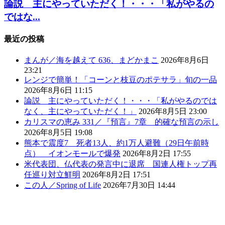
論説 主にやっていただく！・・・「私がやるの
ではな...
最近の投稿
まんが／海を越えて 636、まどかまこ
2026年8月6日
23:21
レンジで簡単！「コーンと枝豆のポテサラ」旬の一品
2026年8月6日 11:15
論説 主にやっていただく！・・・「私がやるのでは
なく、主にやっていただく！」
2026年8月5日 23:00
カリスマの恵み 331／『預言』7章 的確な預言の示し
2026年8月5日 19:08
熊本で震度7 死者13人、約1万人避難（29日午前時
点） イオンモールで爆発
2026年8月2日 17:55
米代表団、仏代表の発言中に退席 国連人権トップ再
任巡り対立鮮明
2026年8月2日 17:51
この人／Spring of Life
2026年7月30日 14:44