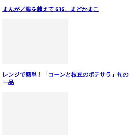
まんが／海を越えて 636、まどかまこ
レンジで簡単！「コーンと枝豆のポテサラ」旬の
一品