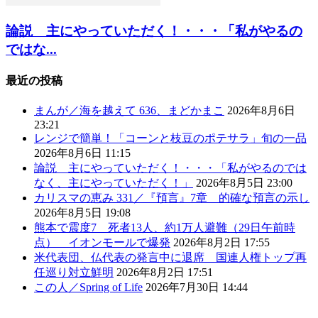
論説 主にやっていただく！・・・「私がやるの
ではな...
最近の投稿
まんが／海を越えて 636、まどかまこ
2026年8月6日
23:21
レンジで簡単！「コーンと枝豆のポテサラ」旬の一品
2026年8月6日 11:15
論説 主にやっていただく！・・・「私がやるのでは
なく、主にやっていただく！」
2026年8月5日 23:00
カリスマの恵み 331／『預言』7章 的確な預言の示し
2026年8月5日 19:08
熊本で震度7 死者13人、約1万人避難（29日午前時
点） イオンモールで爆発
2026年8月2日 17:55
米代表団、仏代表の発言中に退席 国連人権トップ再
任巡り対立鮮明
2026年8月2日 17:51
この人／Spring of Life
2026年7月30日 14:44