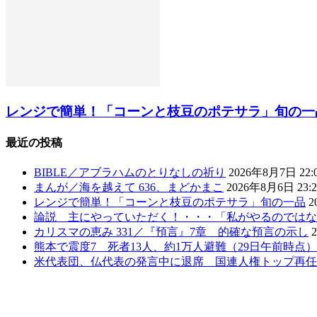
レンジで簡単！「コーンと枝豆のポテサラ」旬の一
最近の投稿
BIBLE／アブラハムのとりなしの祈り
2026年8月7日 22:
まんが／海を越えて 636、まどかまこ
2026年8月6日 23:2
レンジで簡単！「コーンと枝豆のポテサラ」旬の一品
2
論説 主にやっていただく！・・・「私がやるのではな
カリスマの恵み 331／『預言』7章 的確な預言の示し
熊本で震度7 死者13人、約1万人避難（29日午前時点
米代表団、仏代表の発言中に退席 国連人権トップ再任