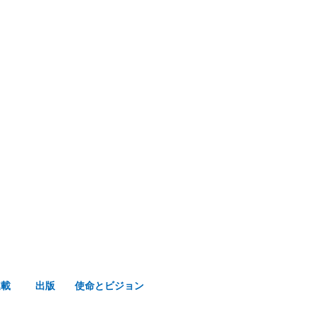
み声ショップ
連載
出版
使命とビジョン
連載
出版
使命とビジョン