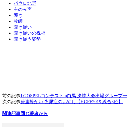
パウロ北野
主のみ声
導き
牧師
聞き従い
聞き従いの祝福
聞き従う姿勢
前の記事
J.GOSPELコンテストin白馬 決勝大会出場グループ
次の記事
発達障がい 夜尿症のいやし【HCFF2019 総合3位】
関連記事
同じ著者から