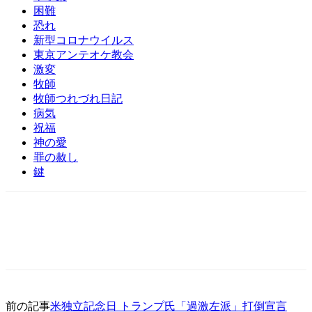
困難
恐れ
新型コロナウイルス
東京アンテオケ教会
激変
牧師
牧師つれづれ日記
病気
祝福
神の愛
罪の赦し
鍵
前の記事
米独立記念日 トランプ氏「過激左派」打倒宣言