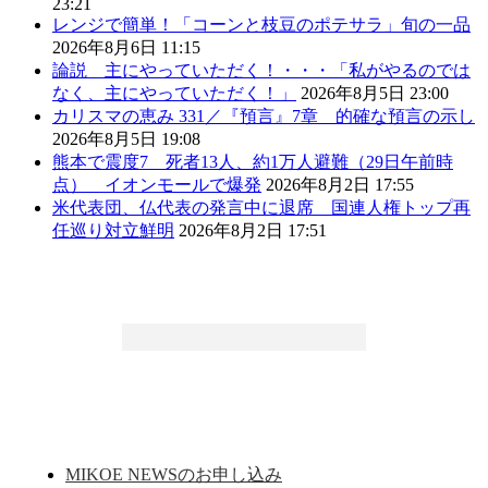
23:21
レンジで簡単！「コーンと枝豆のポテサラ」旬の一品
2026年8月6日 11:15
論説 主にやっていただく！・・・「私がやるのでは
なく、主にやっていただく！」
2026年8月5日 23:00
カリスマの恵み 331／『預言』7章 的確な預言の示し
2026年8月5日 19:08
熊本で震度7 死者13人、約1万人避難（29日午前時
点） イオンモールで爆発
2026年8月2日 17:55
米代表団、仏代表の発言中に退席 国連人権トップ再
任巡り対立鮮明
2026年8月2日 17:51
MIKOE NEWSのお申し込み