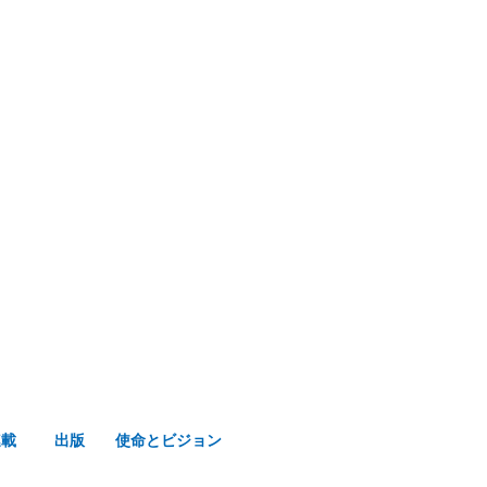
み声ショップ
連載
出版
使命とビジョン
連載
出版
使命とビジョン