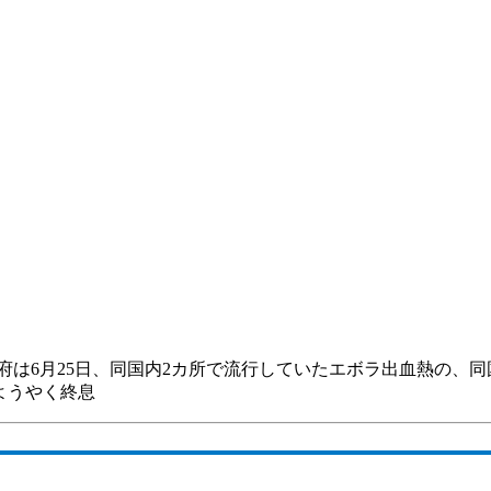
は6月25日、同国内2カ所で流行していたエボラ出血熱の、同国
ようやく終息