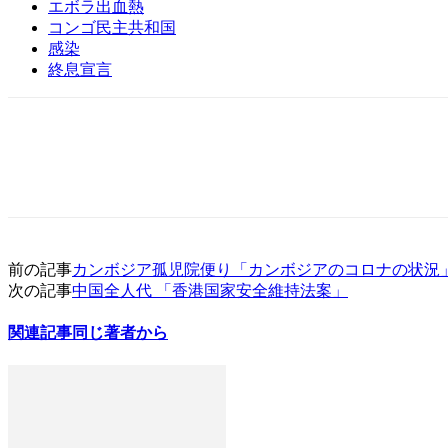
エボラ出血熱
コンゴ民主共和国
感染
終息宣言
前の記事
カンボジア孤児院便り「カンボジアのコロナの状況
次の記事
中国全人代 「香港国家安全維持法案」
関連記事
同じ著者から