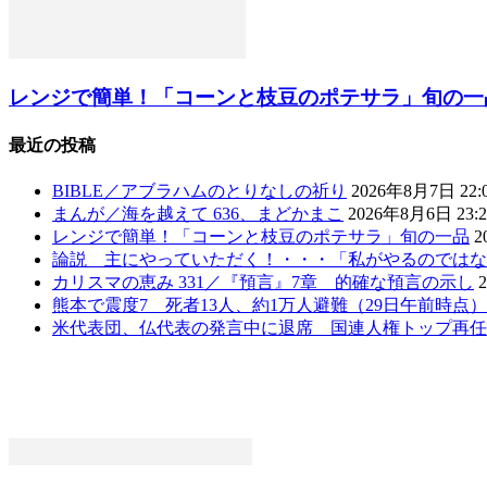
レンジで簡単！「コーンと枝豆のポテサラ」旬の一
最近の投稿
BIBLE／アブラハムのとりなしの祈り
2026年8月7日 22:
まんが／海を越えて 636、まどかまこ
2026年8月6日 23:2
レンジで簡単！「コーンと枝豆のポテサラ」旬の一品
2
論説 主にやっていただく！・・・「私がやるのではな
カリスマの恵み 331／『預言』7章 的確な預言の示し
熊本で震度7 死者13人、約1万人避難（29日午前時点
米代表団、仏代表の発言中に退席 国連人権トップ再任