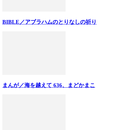
BIBLE／アブラハムのとりなしの祈り
まんが／海を越えて 636、まどかまこ