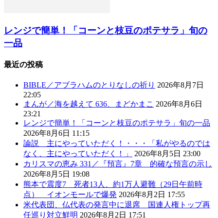
レンジで簡単！「コーンと枝豆のポテサラ」旬の
一品
最近の投稿
BIBLE／アブラハムのとりなしの祈り
2026年8月7日
22:05
まんが／海を越えて 636、まどかまこ
2026年8月6日
23:21
レンジで簡単！「コーンと枝豆のポテサラ」旬の一品
2026年8月6日 11:15
論説 主にやっていただく！・・・「私がやるのでは
なく、主にやっていただく！」
2026年8月5日 23:00
カリスマの恵み 331／『預言』7章 的確な預言の示し
2026年8月5日 19:08
熊本で震度7 死者13人、約1万人避難（29日午前時
点） イオンモールで爆発
2026年8月2日 17:55
米代表団、仏代表の発言中に退席 国連人権トップ再
任巡り対立鮮明
2026年8月2日 17:51