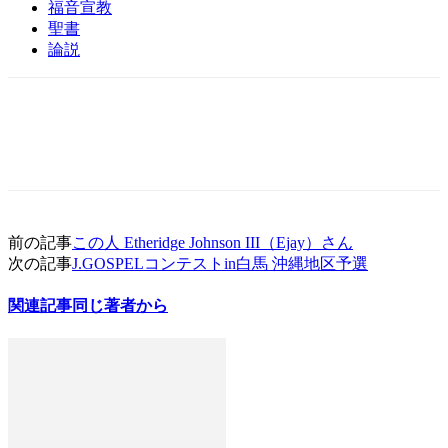
福音宣教
聖書
論説
前の記事
この人 Etheridge Johnson III（Ejay）さん
次の記事
J.GOSPELコンテストin白馬 沖縄地区予選
関連記事
同じ著者から