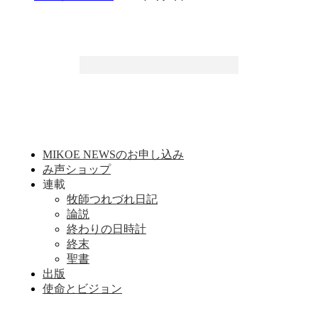
MIKOE NEWSのお申し込み
み声ショップ
連載
牧師つれづれ日記
論説
終わりの日時計
終末
聖書
出版
使命とビジョン