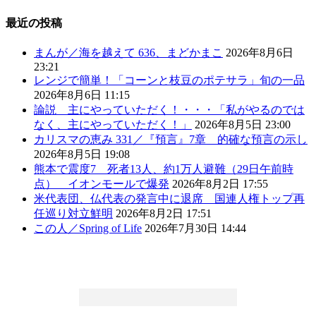
最近の投稿
まんが／海を越えて 636、まどかまこ
2026年8月6日
23:21
レンジで簡単！「コーンと枝豆のポテサラ」旬の一品
2026年8月6日 11:15
論説 主にやっていただく！・・・「私がやるのでは
なく、主にやっていただく！」
2026年8月5日 23:00
カリスマの恵み 331／『預言』7章 的確な預言の示し
2026年8月5日 19:08
熊本で震度7 死者13人、約1万人避難（29日午前時
点） イオンモールで爆発
2026年8月2日 17:55
米代表団、仏代表の発言中に退席 国連人権トップ再
任巡り対立鮮明
2026年8月2日 17:51
この人／Spring of Life
2026年7月30日 14:44