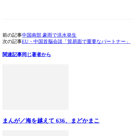
前の記事
中国南部 豪雨で洪水発生
次の記事
EU・中国首脳会談「貿易面で重要なパートナー」
関連記事
同じ著者から
まんが／海を越えて 636、まどかまこ