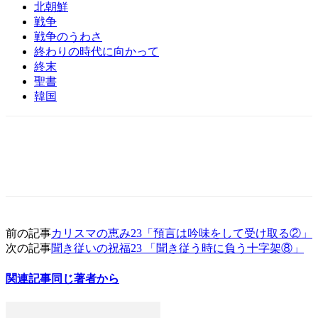
北朝鮮
戦争
戦争のうわさ
終わりの時代に向かって
終末
聖書
韓国
前の記事
カリスマの恵み23「預言は吟味をして受け取る②」
次の記事
聞き従いの祝福23 「聞き従う時に負う十字架⑧」
関連記事
同じ著者から