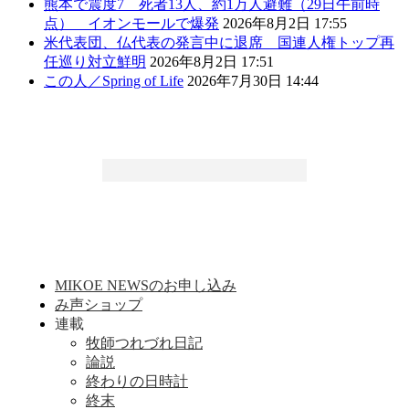
熊本で震度7 死者13人、約1万人避難（29日午前時
点） イオンモールで爆発
2026年8月2日 17:55
米代表団、仏代表の発言中に退席 国連人権トップ再
任巡り対立鮮明
2026年8月2日 17:51
この人／Spring of Life
2026年7月30日 14:44
MIKOE NEWSのお申し込み
み声ショップ
連載
牧師つれづれ日記
論説
終わりの日時計
終末