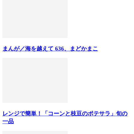
まんが／海を越えて 636、まどかまこ
レンジで簡単！「コーンと枝豆のポテサラ」旬の
一品