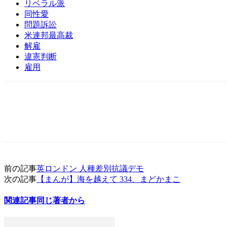
リベラル派
同性愛
問題訴訟
米連邦最高裁
解雇
違憲判断
雇用
前の記事
英ロンドン 人種差別抗議デモ
次の記事
【まんが】海を越えて 334、まどかまこ
関連記事
同じ著者から