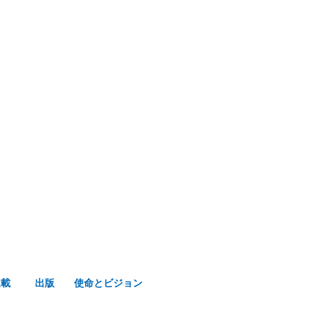
み声ショップ
連載
出版
使命とビジョン
連載
出版
使命とビジョン