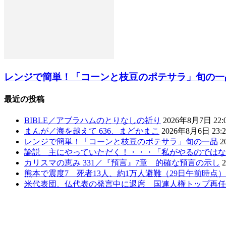
レンジで簡単！「コーンと枝豆のポテサラ」旬の一
最近の投稿
BIBLE／アブラハムのとりなしの祈り
2026年8月7日 22:
まんが／海を越えて 636、まどかまこ
2026年8月6日 23:2
レンジで簡単！「コーンと枝豆のポテサラ」旬の一品
2
論説 主にやっていただく！・・・「私がやるのではな
カリスマの恵み 331／『預言』7章 的確な預言の示し
熊本で震度7 死者13人、約1万人避難（29日午前時点
米代表団、仏代表の発言中に退席 国連人権トップ再任