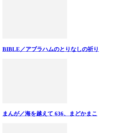
BIBLE／アブラハムのとりなしの祈り
まんが／海を越えて 636、まどかまこ