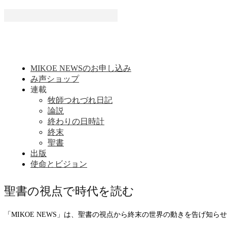
MIKOE NEWSのお申し込み
み声ショップ
連載
牧師つれづれ日記
論説
終わりの日時計
終末
聖書
出版
使命とビジョン
聖書の視点で時代を読む
「MIKOE NEWS」は、聖書の視点から終末の世界の動きを告げ知