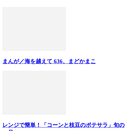
まんが／海を越えて 636、まどかまこ
レンジで簡単！「コーンと枝豆のポテサラ」旬の