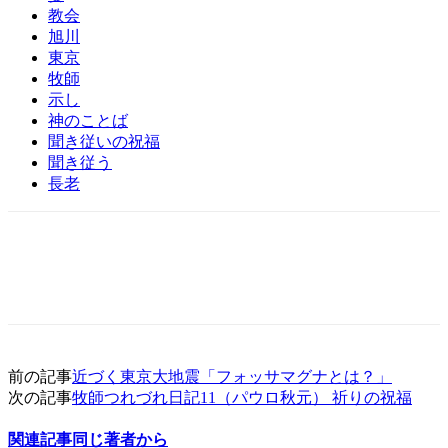
教会
旭川
東京
牧師
示し
神のことば
聞き従いの祝福
聞き従う
長老
前の記事
近づく東京大地震「フォッサマグナとは？」
次の記事
牧師つれづれ日記11（パウロ秋元） 祈りの祝福
関連記事
同じ著者から