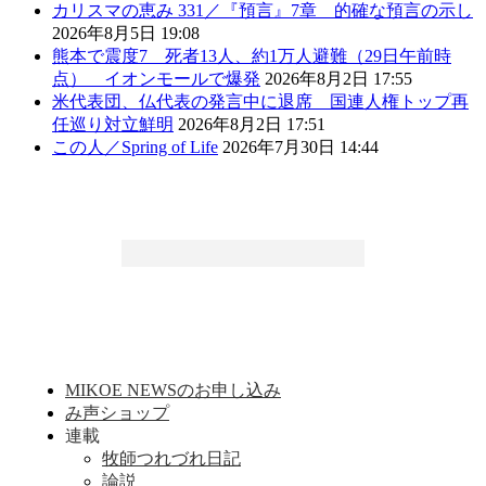
カリスマの恵み 331／『預言』7章 的確な預言の示し
2026年8月5日 19:08
熊本で震度7 死者13人、約1万人避難（29日午前時
点） イオンモールで爆発
2026年8月2日 17:55
米代表団、仏代表の発言中に退席 国連人権トップ再
任巡り対立鮮明
2026年8月2日 17:51
この人／Spring of Life
2026年7月30日 14:44
MIKOE NEWSのお申し込み
み声ショップ
連載
牧師つれづれ日記
論説