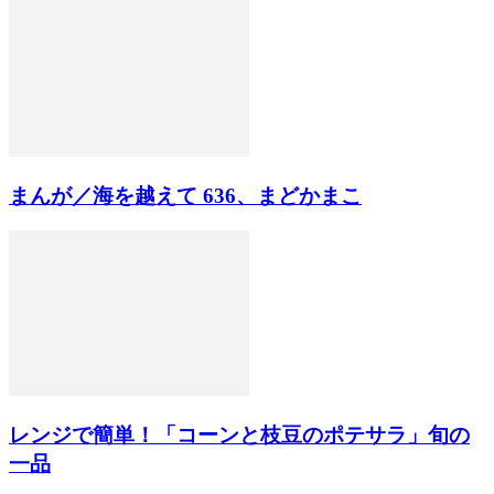
まんが／海を越えて 636、まどかまこ
レンジで簡単！「コーンと枝豆のポテサラ」旬の
一品