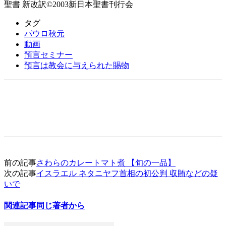
聖書 新改訳©2003新日本聖書刊行会
タグ
パウロ秋元
動画
預言セミナー
預言は教会に与えられた賜物
前の記事
さわらのカレートマト煮 【旬の一品】
次の記事
イスラエル ネタニヤフ首相の初公判 収賄などの疑
いで
関連記事
同じ著者から