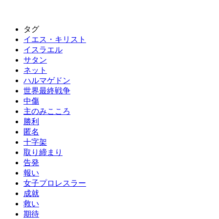
タグ
イエス・キリスト
イスラエル
サタン
ネット
ハルマゲドン
世界最終戦争
中傷
主のみこころ
勝利
匿名
十字架
取り締まり
告発
報い
女子プロレスラー
成就
救い
期待