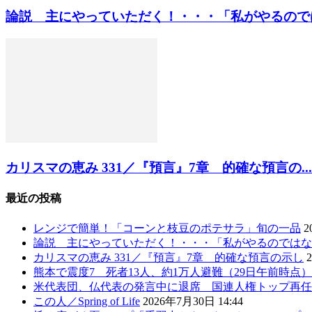
論説 主にやっていただく！・・・「私がやるのではな
カリスマの恵み 331／『預言』7章 的確な預言の...
最近の投稿
レンジで簡単！「コーンと枝豆のポテサラ」旬の一品
2
論説 主にやっていただく！・・・「私がやるのではな
カリスマの恵み 331／『預言』7章 的確な預言の示し
熊本で震度7 死者13人、約1万人避難（29日午前時点
米代表団、仏代表の発言中に退席 国連人権トップ再任
この人／Spring of Life
2026年7月30日 14:44