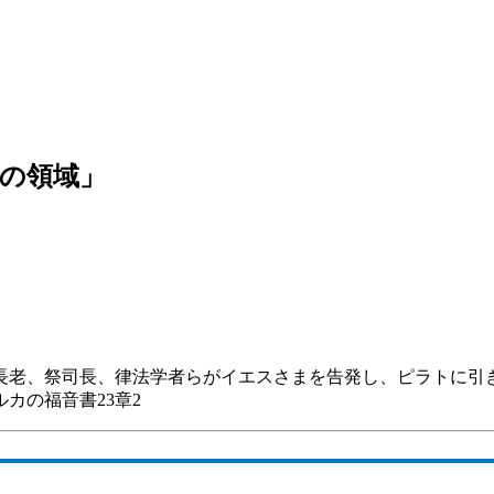
の領域」
老、祭司長、律法学者らがイエスさまを告発し、ピラトに引
カの福音書23章2