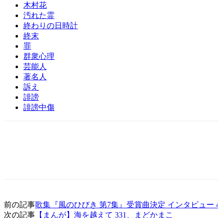
木村花
汚れた霊
終わりの日時計
終末
罪
群衆心理
芸能人
著名人
訴え
誹謗
誹謗中傷
前の記事
歌集『風のひびき 第7集』受賞曲決定 インタビュー 
次の記事
【まんが】海を越えて 331、まどかまこ