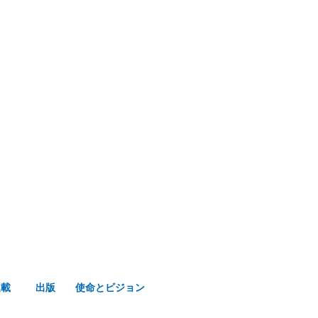
み声ショップ
連載
出版
使命とビジョン
連載
出版
使命とビジョン