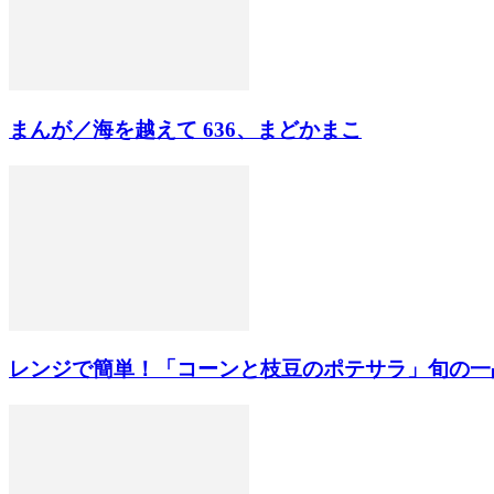
まんが／海を越えて 636、まどかまこ
レンジで簡単！「コーンと枝豆のポテサラ」旬の一