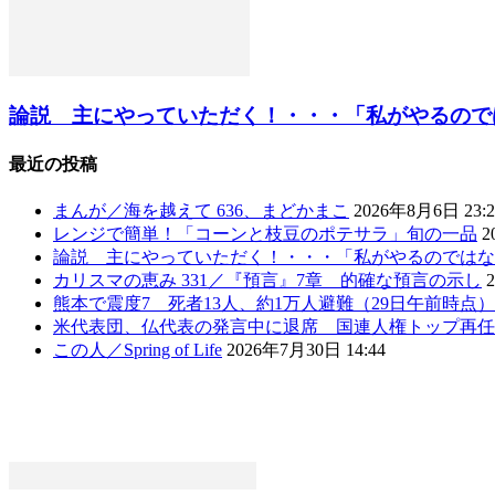
論説 主にやっていただく！・・・「私がやるのではな
最近の投稿
まんが／海を越えて 636、まどかまこ
2026年8月6日 23:2
レンジで簡単！「コーンと枝豆のポテサラ」旬の一品
2
論説 主にやっていただく！・・・「私がやるのではな
カリスマの恵み 331／『預言』7章 的確な預言の示し
熊本で震度7 死者13人、約1万人避難（29日午前時点
米代表団、仏代表の発言中に退席 国連人権トップ再任
この人／Spring of Life
2026年7月30日 14:44