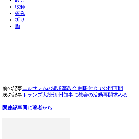
教会
牧師
痛み
祈り
胸
前の記事
エルサレムの聖墳墓教会 制限付きで公開再開
次の記事
トランプ大統領 州知事に教会の活動再開求める
関連記事
同じ著者から