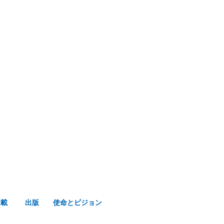
み声ショップ
連載
出版
使命とビジョン
連載
出版
使命とビジョン