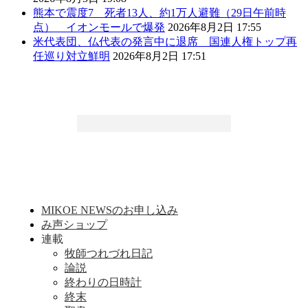
熊本で震度7 死者13人、約1万人避難（29日午前時
点） イオンモールで爆発
2026年8月2日 17:55
米代表団、仏代表の発言中に退席 国連人権トップ再
任巡り対立鮮明
2026年8月2日 17:51
MIKOE NEWSのお申し込み
み声ショップ
連載
牧師つれづれ日記
論説
終わりの日時計
終末