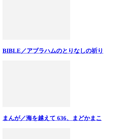
BIBLE／アブラハムのとりなしの祈り
まんが／海を越えて 636、まどかまこ