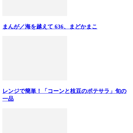
まんが／海を越えて 636、まどかまこ
レンジで簡単！「コーンと枝豆のポテサラ」旬の
一品