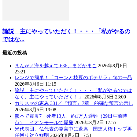
論説 主にやっていただく！・・・「私がやるの
ではな...
最近の投稿
まんが／海を越えて 636、まどかまこ
2026年8月6日
23:21
レンジで簡単！「コーンと枝豆のポテサラ」旬の一品
2026年8月6日 11:15
論説 主にやっていただく！・・・「私がやるのでは
なく、主にやっていただく！」
2026年8月5日 23:00
カリスマの恵み 331／『預言』7章 的確な預言の示し
2026年8月5日 19:08
熊本で震度7 死者13人、約1万人避難（29日午前時
点） イオンモールで爆発
2026年8月2日 17:55
米代表団、仏代表の発言中に退席 国連人権トップ再
任巡り対立鮮明
2026年8月2日 17:51