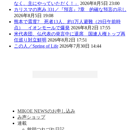
なく、主にやっていただく！」
2026年8月5日 23:00
カリスマの恵み 331／『預言』7章 的確な預言の示し
2026年8月5日 19:08
熊本で震度7 死者13人、約1万人避難（29日午前時
点） イオンモールで爆発
2026年8月2日 17:55
米代表団、仏代表の発言中に退席 国連人権トップ再
任巡り対立鮮明
2026年8月2日 17:51
この人／Spring of Life
2026年7月30日 14:44
MIKOE NEWSのお申し込み
み声ショップ
連載
牧師つれづれ日記