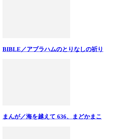
BIBLE／アブラハムのとりなしの祈り
まんが／海を越えて 636、まどかまこ