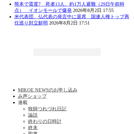
熊本で震度7 死者13人、約1万人避難（29日午前時
点） イオンモールで爆発
2026年8月2日 17:55
米代表団、仏代表の発言中に退席 国連人権トップ再
任巡り対立鮮明
2026年8月2日 17:51
MIKOE NEWSのお申し込み
み声ショップ
連載
牧師つれづれ日記
論説
終わりの日時計
終末
聖書