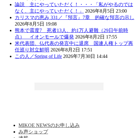
論説 主にやっていただく！・・・「私がやるのでは
なく、主にやっていただく！」
2026年8月5日 23:00
カリスマの恵み 331／『預言』7章 的確な預言の示し
2026年8月5日 19:08
熊本で震度7 死者13人、約1万人避難（29日午前時
点） イオンモールで爆発
2026年8月2日 17:55
米代表団、仏代表の発言中に退席 国連人権トップ再
任巡り対立鮮明
2026年8月2日 17:51
この人／Spring of Life
2026年7月30日 14:44
MIKOE NEWSのお申し込み
み声ショップ