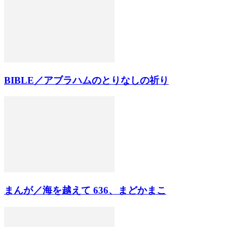
BIBLE／アブラハムのとりなしの祈り
まんが／海を越えて 636、まどかまこ