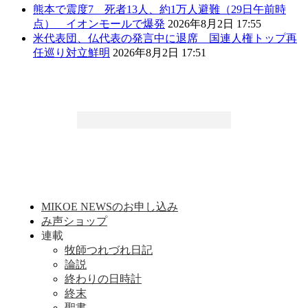
熊本で震度7 死者13人、約1万人避難（29日午前時
点） イオンモールで爆発
2026年8月2日 17:55
米代表団、仏代表の発言中に退席 国連人権トップ再
任巡り対立鮮明
2026年8月2日 17:51
MIKOE NEWSのお申し込み
み声ショップ
連載
牧師つれづれ日記
論説
終わりの日時計
終末
聖書