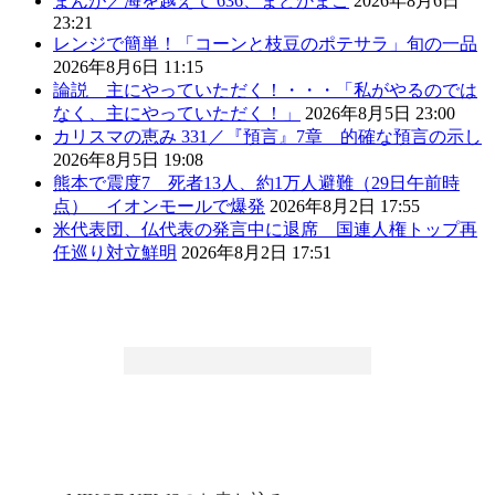
まんが／海を越えて 636、まどかまこ
2026年8月6日
23:21
レンジで簡単！「コーンと枝豆のポテサラ」旬の一品
2026年8月6日 11:15
論説 主にやっていただく！・・・「私がやるのでは
なく、主にやっていただく！」
2026年8月5日 23:00
カリスマの恵み 331／『預言』7章 的確な預言の示し
2026年8月5日 19:08
熊本で震度7 死者13人、約1万人避難（29日午前時
点） イオンモールで爆発
2026年8月2日 17:55
米代表団、仏代表の発言中に退席 国連人権トップ再
任巡り対立鮮明
2026年8月2日 17:51