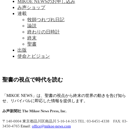
MIKOE NEWSのお申し込み
み声ショップ
連載
牧師つれづれ日記
論説
終わりの日時計
終末
聖書
出版
使命とビジョン
聖書の視点で時代を読む
「MIKOE NEWS」は、聖書の視点から終末の世界の動きを告げ知ら
せ、リバイバルに即応した情報を提供します。
み声新聞社
The Mikoe News Press, Inc.
〒140-0004 東京都品川区南品川 5-16-14-315
TEL: 03-6451-4338 FAX: 03-
3450-4765
Email:
office@mikoe-news.com