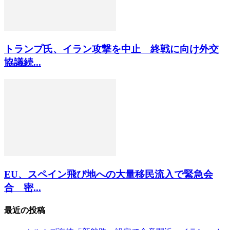
トランプ氏、イラン攻撃を中止 終戦に向け外交
協議続...
EU、スペイン飛び地への大量移民流入で緊急会
合 密...
最近の投稿