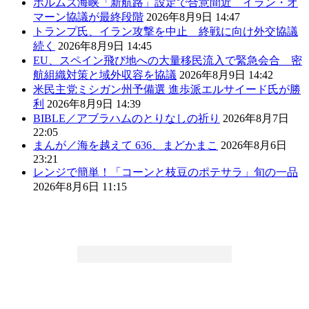
ホルムズ海峡「新航路」設定で合意間近 イラン・オ
マーン協議が最終段階
2026年8月9日 14:47
トランプ氏、イラン攻撃を中止 終戦に向け外交協議
続く
2026年8月9日 14:45
EU、スペイン飛び地への大量移民流入で緊急会合 密
航組織対策と域外収容を協議
2026年8月9日 14:42
米民主党ミシガン州予備選 進歩派エルサイード氏が勝
利
2026年8月9日 14:39
BIBLE／アブラハムのとりなしの祈り
2026年8月7日
22:05
まんが／海を越えて 636、まどかまこ
2026年8月6日
23:21
レンジで簡単！「コーンと枝豆のポテサラ」旬の一品
2026年8月6日 11:15