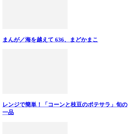
まんが／海を越えて 636、まどかまこ
レンジで簡単！「コーンと枝豆のポテサラ」旬の
一品