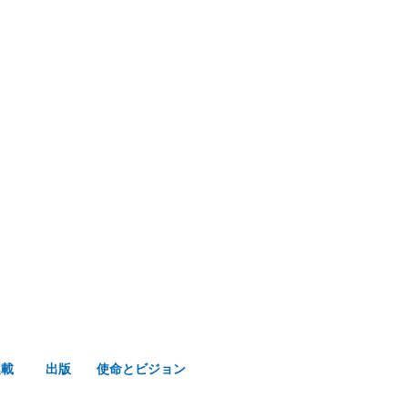
み声ショップ
連載
出版
使命とビジョン
連載
出版
使命とビジョン