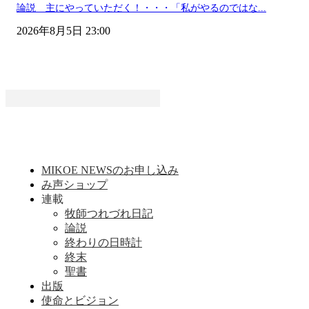
論説 主にやっていただく！・・・「私がやるのではな...
2026年8月5日 23:00
MIKOE NEWSのお申し込み
み声ショップ
連載
牧師つれづれ日記
論説
終わりの日時計
終末
聖書
出版
使命とビジョン