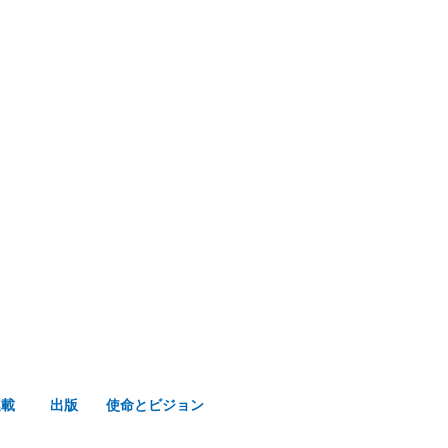
み声ショップ
連載
出版
使命とビジョン
連載
出版
使命とビジョン