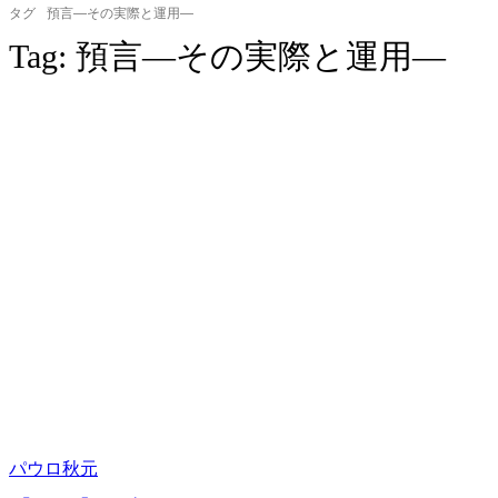
タグ
預言―その実際と運用―
Tag:
預言―その実際と運用―
パウロ秋元