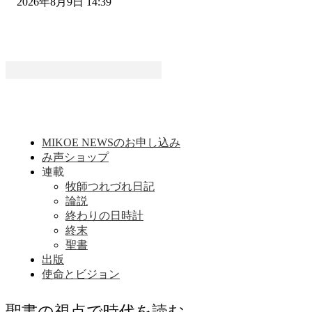
2026年8月9日 14:39
MIKOE NEWSのお申し込み
み声ショップ
連載
牧師つれづれ日記
論説
終わりの日時計
終末
聖書
出版
使命とビジョン
聖書の視点で時代を読む