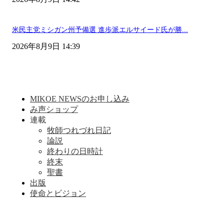
米民主党ミシガン州予備選 進歩派エルサイード氏が勝...
2026年8月9日 14:39
MIKOE NEWSのお申し込み
み声ショップ
連載
牧師つれづれ日記
論説
終わりの日時計
終末
聖書
出版
使命とビジョン