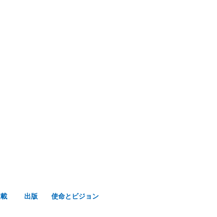
み声ショップ
連載
出版
使命とビジョン
連載
出版
使命とビジョン