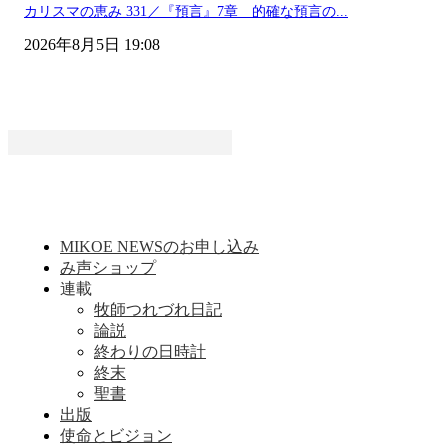
カリスマの恵み 331／『預言』7章 的確な預言の...
2026年8月5日 19:08
MIKOE NEWSのお申し込み
み声ショップ
連載
牧師つれづれ日記
論説
終わりの日時計
終末
聖書
出版
使命とビジョン