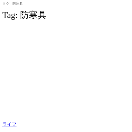
タグ
防寒具
Tag:
防寒具
ライフ