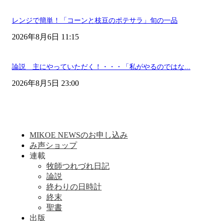
レンジで簡単！「コーンと枝豆のポテサラ」旬の一品
2026年8月6日 11:15
論説 主にやっていただく！・・・「私がやるのではな...
2026年8月5日 23:00
MIKOE NEWSのお申し込み
み声ショップ
連載
牧師つれづれ日記
論説
終わりの日時計
終末
聖書
出版