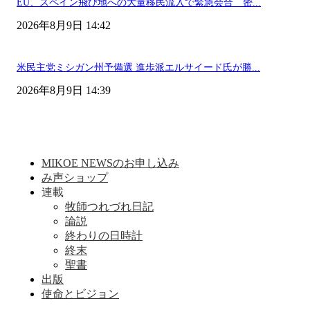
EU、スペイン飛び地への大量移民流入で緊急会合 密...
2026年8月9日 14:42
米民主党ミシガン州予備選 進歩派エルサイード氏が勝...
2026年8月9日 14:39
MIKOE NEWSのお申し込み
み声ショップ
連載
牧師つれづれ日記
論説
終わりの日時計
終末
聖書
出版
使命とビジョン