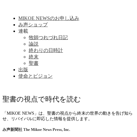
MIKOE NEWSのお申し込み
み声ショップ
連載
牧師つれづれ日記
論説
終わりの日時計
終末
聖書
出版
使命とビジョン
聖書の視点で時代を読む
「MIKOE NEWS」は、聖書の視点から終末の世界の動きを告げ知ら
せ、リバイバルに即応した情報を提供します。
み声新聞社
The Mikoe News Press, Inc.