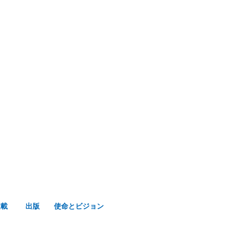
み声ショップ
連載
出版
使命とビジョン
連載
出版
使命とビジョン