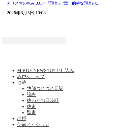
カリスマの恵み 331／『預言』7章 的確な預言の...
2026年8月5日 19:08
MIKOE NEWSのお申し込み
み声ショップ
連載
牧師つれづれ日記
論説
終わりの日時計
終末
聖書
出版
使命とビジョン