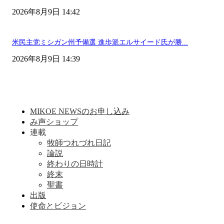
2026年8月9日 14:42
米民主党ミシガン州予備選 進歩派エルサイード氏が勝...
2026年8月9日 14:39
MIKOE NEWSのお申し込み
み声ショップ
連載
牧師つれづれ日記
論説
終わりの日時計
終末
聖書
出版
使命とビジョン