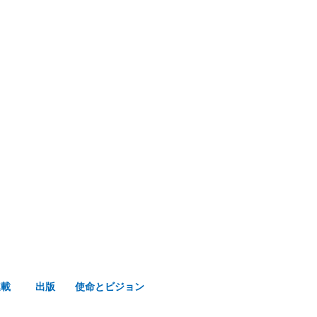
み声ショップ
連載
出版
使命とビジョン
連載
出版
使命とビジョン