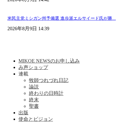
米民主党ミシガン州予備選 進歩派エルサイード氏が勝...
2026年8月9日 14:39
MIKOE NEWSのお申し込み
み声ショップ
連載
牧師つれづれ日記
論説
終わりの日時計
終末
聖書
出版
使命とビジョン