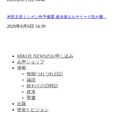
米民主党ミシガン州予備選 進歩派エルサイード氏が勝...
2026年8月9日 14:39
MIKOE NEWSのお申し込み
み声ショップ
連載
牧師つれづれ日記
論説
終わりの日時計
終末
聖書
出版
使命とビジョン