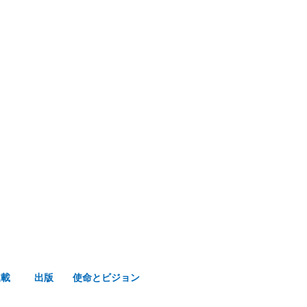
み声ショップ
連載
出版
使命とビジョン
連載
出版
使命とビジョン