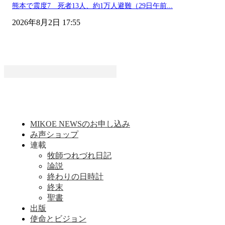
熊本で震度7 死者13人、約1万人避難（29日午前...
2026年8月2日 17:55
MIKOE NEWSのお申し込み
み声ショップ
連載
牧師つれづれ日記
論説
終わりの日時計
終末
聖書
出版
使命とビジョン