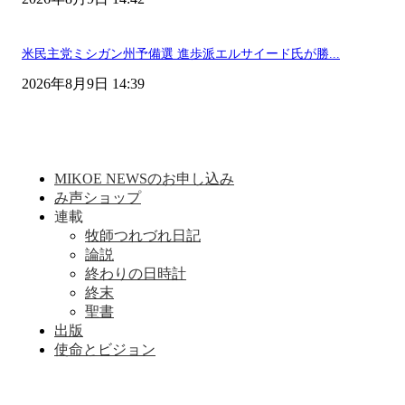
米民主党ミシガン州予備選 進歩派エルサイード氏が勝...
2026年8月9日 14:39
MIKOE NEWSのお申し込み
み声ショップ
連載
牧師つれづれ日記
論説
終わりの日時計
終末
聖書
出版
使命とビジョン