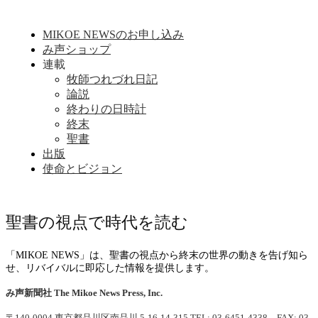
MIKOE NEWSのお申し込み
み声ショップ
連載
牧師つれづれ日記
論説
終わりの日時計
終末
聖書
出版
使命とビジョン
聖書の視点で時代を読む
「MIKOE NEWS」は、聖書の視点から終末の世界の動きを告げ知ら
せ、リバイバルに即応した情報を提供します。
み声新聞社
The Mikoe News Press, Inc.
〒140-0004 東京都品川区南品川 5-16-14-315
TEL: 03-6451-4338 FAX: 03-