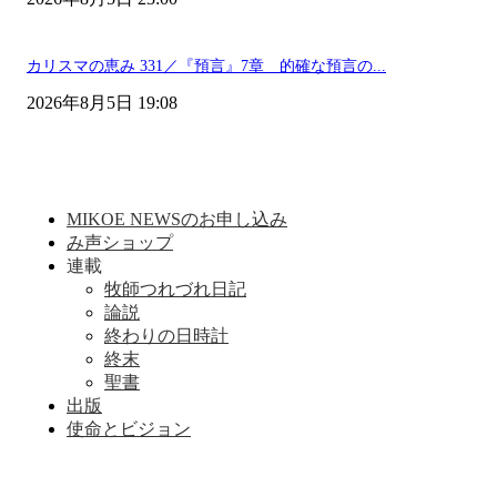
カリスマの恵み 331／『預言』7章 的確な預言の...
2026年8月5日 19:08
MIKOE NEWSのお申し込み
み声ショップ
連載
牧師つれづれ日記
論説
終わりの日時計
終末
聖書
出版
使命とビジョン