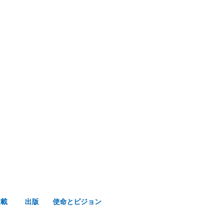
み声ショップ
連載
出版
使命とビジョン
連載
出版
使命とビジョン