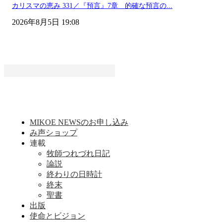
カリスマの恵み 331／『預言』7章 的確な預言の...
2026年8月5日 19:08
MIKOE NEWSのお申し込み
み声ショップ
連載
牧師つれづれ日記
論説
終わりの日時計
終末
聖書
出版
使命とビジョン