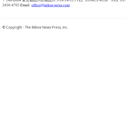
〒140-0004 東京都品川区南品川 5-16-14-315
TEL: 03-6451-4338 FAX: 03-
3450-4765
Email:
office@mikoe-news.com
© Copyright - The Mikoe News Press, Inc.