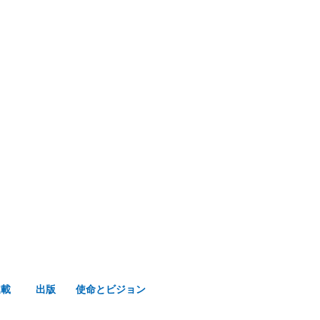
み声ショップ
連載
出版
使命とビジョン
連載
出版
使命とビジョン