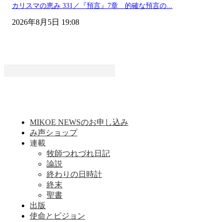
カリスマの恵み 331／『預言』7章 的確な預言の...
2026年8月5日 19:08
MIKOE NEWSのお申し込み
み声ショップ
連載
牧師つれづれ日記
論説
終わりの日時計
終末
聖書
出版
使命とビジョン